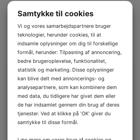
Samtykke til cookies
Produktgrupper
Vi og vores samarbejdspartnere bruger
Alle skinnesystemer.
teknologier, herunder cookies, til at
POWERSeat i alle typer.
indsamle oplysninger om dig til forskellige
Ankerpunkter.
formål, herunder: Tilpasning af annoncering,
Spil og blokke.
bedre brugeroplevelse, funktionalitet,
statistik og marketing. Disse oplysninger
BRANCHER
kan blive delt med annoncerings- og
Bygge og anlæg
analysepartnere, som kan kombinere dem
med data, du tidligere har givet dem eller
Vindmøller
de har indsamlet gennem din brug af deres
Tårnkraner
tjenester. Ved at klikke på 'OK' giver du
Skibe/værfter
samtykke til disse formål.
Hær, flåde og flyvevåben
Skovindustri og topkapning
Læs mere om vores brug af cookies og