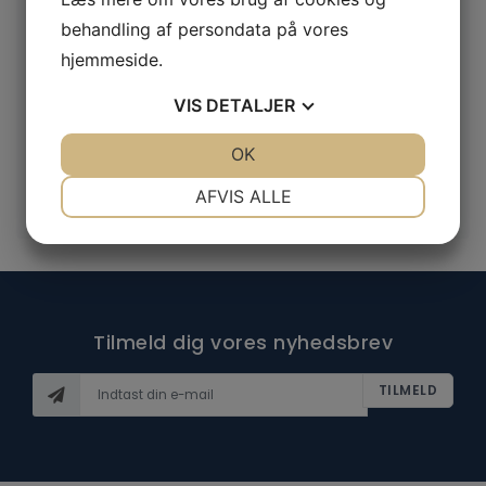
Rope access
behandling af persondata på vores
Brand og redning
hjemmeside.
Scene og filmteknik
VIS
DETALJER
Øvrig industri
JA
NEJ
OK
JA
NEJ
Udlejning
NØDVENDIGE
PRÆFERENCER
AFVIS ALLE
Vejledning og træning
JA
NEJ
JA
NEJ
MARKETING
STATISTIK
Tilmeld dig vores nyhedsbrev
TILMELD