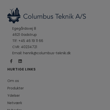
Egegårdsvej 8
4621 Gadstrup
Tlf:
+45 46 19 11 66
CVR: 40234721
Email:
henrik@columbus-teknik.dk
HURTIGE LINKS
Om os
Produkter
Ydelser
Netværk