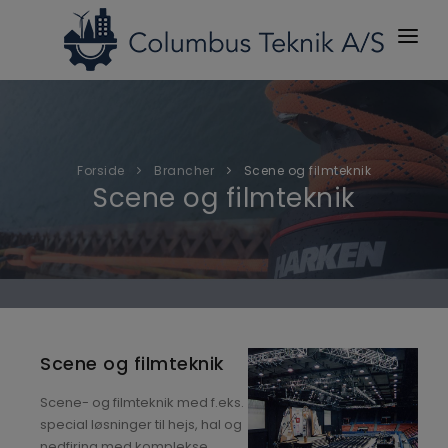
OM OS
BRANCHER
Forside
Brancher
Scene og filmteknik
PRODUKTER
Scene og filmteknik
YDELSER
NETVÆRK
NYHEDER
KONTAKT
Scene og filmteknik
Scene- og filmteknik med f.eks.
special løsninger til hejs, hal og
nedfiring med komplekse