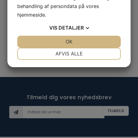
behandling af persondata på vores
Rope access
hjemmeside.
Brand og redning
Scene og filmteknik
VIS
DETALJER
Øvrig industri
JA
NEJ
OK
JA
NEJ
Udlejning
NØDVENDIGE
PRÆFERENCER
AFVIS ALLE
Vejledning og træning
JA
NEJ
JA
NEJ
MARKETING
STATISTIK
Tilmeld dig vores nyhedsbrev
TILMELD