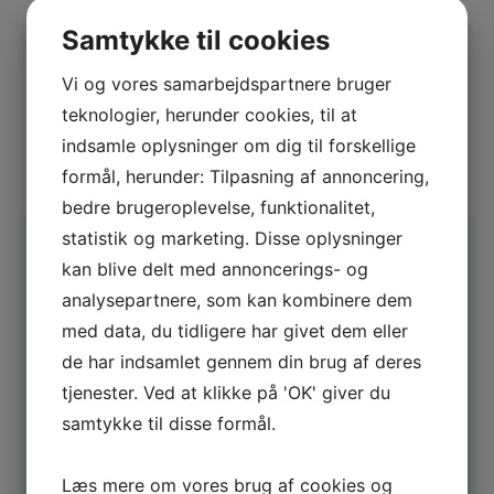
Samtykke til cookies
Produktgrupper
Vi og vores samarbejdspartnere bruger
teknologier, herunder cookies, til at
Alle skinnesystemer.
POWERSeat i alle typer.
indsamle oplysninger om dig til forskellige
Ankerpunkter.
formål, herunder: Tilpasning af annoncering,
Spil og blokke.
bedre brugeroplevelse, funktionalitet,
statistik og marketing. Disse oplysninger
BRANCHER
kan blive delt med annoncerings- og
analysepartnere, som kan kombinere dem
Bygge og anlæg
med data, du tidligere har givet dem eller
Vindmøller
de har indsamlet gennem din brug af deres
Tårnkraner
tjenester. Ved at klikke på 'OK' giver du
Skibe/værfter
samtykke til disse formål.
Hær, flåde og flyvevåben
Skovindustri og topkapning
Læs mere om vores brug af cookies og