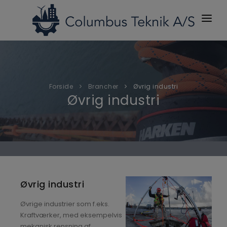
OM OS
BRANCHER
Forside
Brancher
Øvrig industri
PRODUKTER
Øvrig industri
YDELSER
NETVÆRK
NYHEDER
KONTAKT
Øvrig industri
Øvrige industrier som f.eks.
Kraftværker, med eksempelvis
mekanisk rensning af